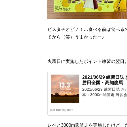
ピスタチオピノ！…食べる前は食べる
てから（笑）うまかったー♪
火曜日に実施したポイント練習の翌日
2021/06/29 練習
勝田全国・高知龍馬
2021/06/29 練習日
本＋3000m閾値走 練習
gen-running.com
レペと3000m閾値走を実施したけど