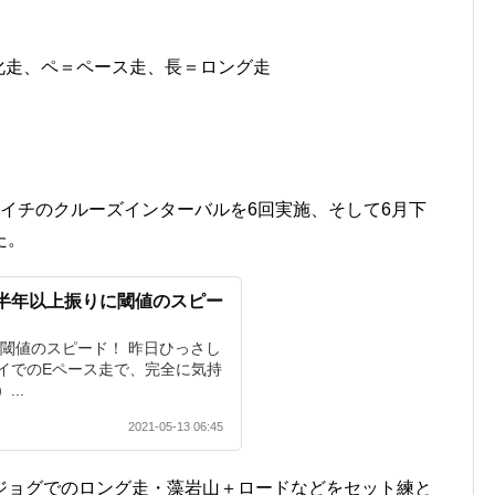
化走、ペ＝ペース走、長＝ロング走
イチのクルーズインターバルを6回実施、そして6月下
た。
習日誌 半年以上振りに閾値のスピー
に閾値のスピード！ 昨日ひっさし
イでのEペース走で、完全に気持
..
2021-05-13 06:45
ジョグでのロング走・藻岩山＋ロードなどをセット練と