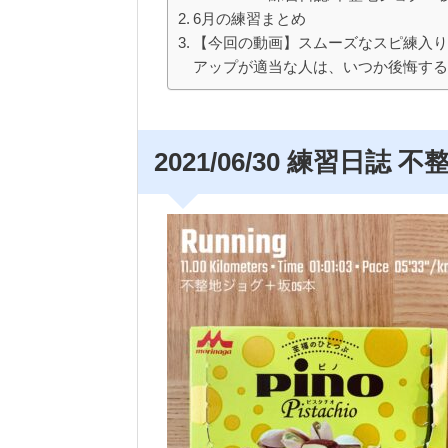
b
6月の練習まとめ
o
【今回の動画】スムーズなスピ練入
o
アップが適当な人は、いつか後悔するよ
k
2021/06/30 練習日誌