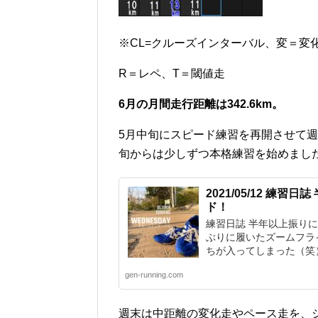
※CL=クルーズインターバル、変＝変
R＝レペ、T＝閾値走
6月の月間走行距離は342.6km。
5月中旬にスピード練習を再開させて週
旬からは少しずつ本格練習を始めまし
2021/05/12 練
ド！
練習日誌 半年以上振り
ぶりに履いたズームフラ
ちが入ってしまった（笑）.
gen-running.com
週末は中距離の変化走やペース走を、