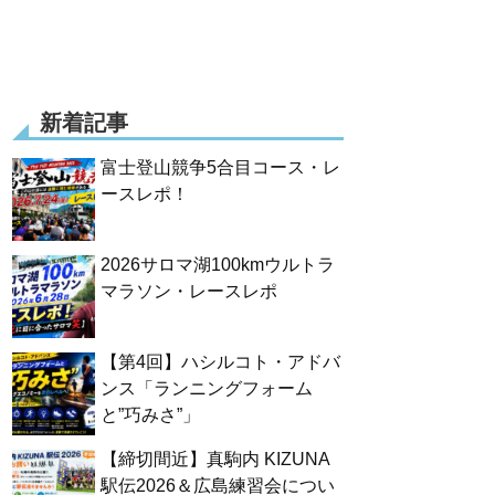
新着記事
富士登山競争5合目コース・レ
ースレポ！
2026サロマ湖100kmウルトラ
マラソン・レースレポ
【第4回】ハシルコト・アドバ
ンス「ランニングフォーム
と”巧みさ”」
【締切間近】真駒内 KIZUNA
駅伝2026＆広島練習会につい