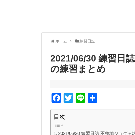
ホーム
練習日誌
2021/06/30 練
の練習まとめ
F
T
Li
共
a
wi
n
有
c
tt
e
目次
e
er
2021/06/30 練習日誌 不整地ジョグ＋