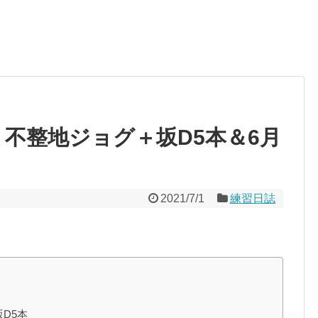
習日誌 不整地ジョグ＋坂D5本＆6月
2021/7/1
練習日誌
坂D5本