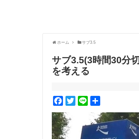
ホーム
サブ3.5
サブ3.5(3時間30
を考える
F
T
Li
共
a
wi
n
有
c
tt
e
e
er