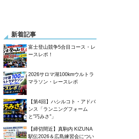
新着記事
富士登山競争5合目コース・レ
ースレポ！
2026サロマ湖100kmウルトラ
マラソン・レースレポ
【第4回】ハシルコト・アドバ
ンス「ランニングフォーム
と”巧みさ”」
【締切間近】真駒内 KIZUNA
駅伝2026＆広島練習会につい