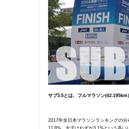
b
o
o
k
サブ3.5とは、フルマラソン(42.195
2017年全日本マラソンランキングの分
11.8%。女子はわずか3.1%という高