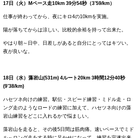
17日（火）Mペース走10km 39分54秒（3’59/km）
仕事が終わってから、夜にキロ4の10kmを実施。
陽が落ちてからは涼しい。比較的余裕を持って出来た。
やはり朝～日中、日差しがあると自分にとってはキツい。
夜が良いな。
18日（水）藻岩山(531m) 4ルート20km 3時間12分40秒
(9’38/km)
ハセツネ向けの練習。駅伝・スピード練習・ミドル走・ロ
ング走のようなロードの練習に加えて、ハセツネ向けの藻
岩山練習をどこに入れるかで悩ましい。
藻岩山を走ると、その後5日間は筋肉痛。速いペースでミド
ル～ロング走をする時に足かせになって、練習を完遂出来