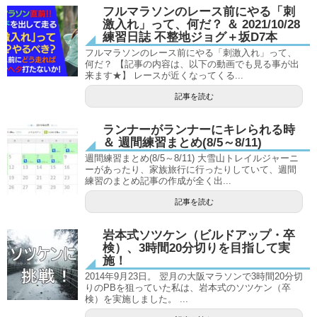
フルマラソンのレース前にやる「刺
激入れ」って、何だ？ ＆ 2021/10/28
練習日誌 不整地ジョグ＋坂D7本
フルマラソンのレース前にやる「刺激入れ」って、
何だ？ 【記事の内容は、以下の動画でも見る事が出
来ます★】 レースが近くなってくる...
記事を読む
ランナーがランナーにキレられる時
＆ 週間練習まとめ(8/5～8/11)
週間練習まとめ(8/5～8/11) 大雪山トレイルジャーニ
ーがあったり、家族旅行に行ったりしていて、週間
練習のまとめ記事の作成が全く出...
記事を読む
岩本式ソツケン（ビルドアップ・卒
検）、3時間20分切りを目指して実
施！
2014年9月23日。 翌月の大阪マラソンで3時間20分切
りのPBを狙っていた私は、岩本式のソツケン（卒
検）を実施しました。 ...