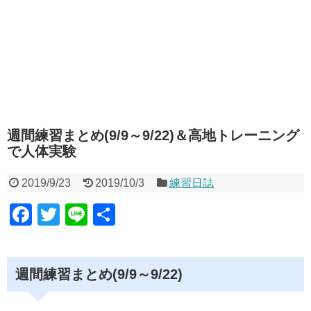
週間練習まとめ(9/9～9/22)＆高地トレーニング
で人体実験
2019/9/23
2019/10/3
練習日誌
F
T
Li
共
a
wi
n
有
c
tt
e
週間練習まとめ(9/9～9/22)
e
er
b