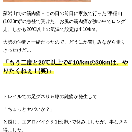
藻岩山での筋肉痛＋この日の前日に家族で行った”手稲山
(1023m)”の急登で受けた、お尻の筋肉痛が強い中でロング
走、しかも20℃以上の気温で設定は4’10/km。
大勢の仲間と一緒だったので、どうにか苦しみながら走り
きったけど…
「もう二度と20℃以上で4’10/kmの30kmは、や
りたくねぇ！(笑)」
トレイルでの足グネり＆膝の鈍痛が発生して
「ちょっとヤバいか？」
と感じ、エアロバイクを1日漕いで休みましたが、事なきを
得ました。