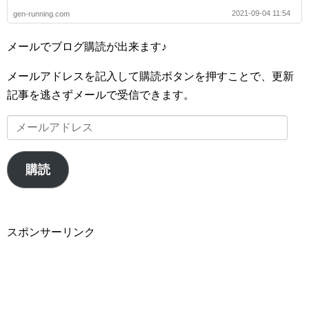
2021-09-04 11:54
gen-running.com
メールでブログ購読が出来ます♪
メールアドレスを記入して購読ボタンを押すことで、更新
記事を逃さずメールで受信できます。
メ
ー
ル
購読
ア
ド
レ
スポンサーリンク
ス