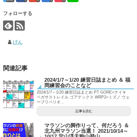
フォローする
げん
関連記事
2024/1/7～1/20 練習日誌まとめ ＆ 福
岡練習会のことなど
2024/1/7～1/20 練習日誌まとめ PT GORE=ナイキ
ペガサストレイル ゴアテックス WRP2=ミズノ ウェ
ーブリベリオ...
記事を読む
マラソンの脚作りって、何だろう ＆
北九州マラソン当選！ 2021/10/14～
10/17 定山渓天狗山登山