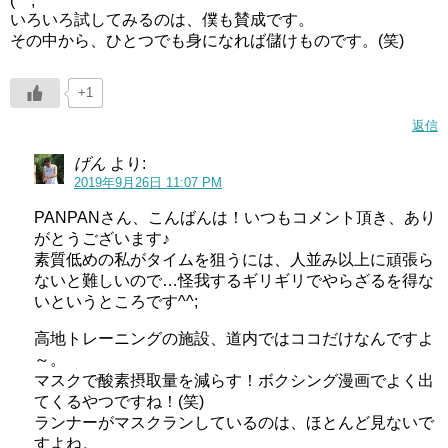
(^^;
いろいろ試してみるのは、僕も賛成です。
その中から、ひとつでも身になれば儲けものです。(笑)
+1
返信
げん
より:
2019年9月26日 11:07 PM
PANPANさん、こんばんは！いつもコメント頂き、あり
がとうございます♪
素質低めの私がタイムを狙うには、人並み以上に頑張ら
ないと難しいので…怪我するギリギリでやらざるを得な
いというところです^^;
高地トレーニングの施設、道内ではココだけなんですよ
～。
マスクで酸素摂取量を減らす！ボクシング漫画でよく出
てくるやつですね！(笑)
ランナーがマスクランしているのは、ほとんど見ないで
すよね。