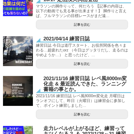
マラソンの脚作りって、何だろう 【記事の内容は、
以下の動画でも見る事が出来ます！】 脚作りと言え
ば、フルマラソンの目標レースがまだ遠...
記事を読む
2021/04/14 練習日誌
練習日誌 今日は道庁スタート、お役所関係を色々ま
わる…超疲れたorz （今日はグッタリだし、走るのは
やめようか…） と思ったけど、...
記事を読む
2021/11/16 練習日誌 レペ風8000m変
化走 & 最近読んできた、ランニング
書籍の事とか。
2021/11/16 練習日誌 レペ風8000m変化走 月曜日は
ランオフにして、昨日（火曜日）は練習会に参加し
て、ポイント練習しました...
記事を読む
走力レベルが上がるほど、練習って
キツくなる？ ＆ 2022/1/28～31 練習