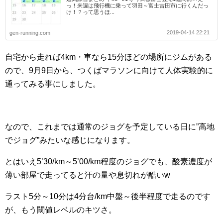
っ！来週は飛行機に乗って羽田～富士吉田市に行くんだっ
け！？って思うほ...
2019-04-14 22:21
gen-running.com
自宅から走れば4km・車なら15分ほどの場所にジムがある
ので、9月9日から、つくばマラソンに向けて人体実験的に
通ってみる事にしました。
なので、これまでは通常のジョグを予定している日に”高地
でジョグ”みたいな感じになります。
とはいえ5’30/km～5’00/km程度のジョグでも、酸素濃度が
薄い部屋で走ってると汗の量や息切れが酷いw
ラスト5分～10分は4分台/km中盤～後半程度で走るのです
が、もう閾値レベルのキツさ。