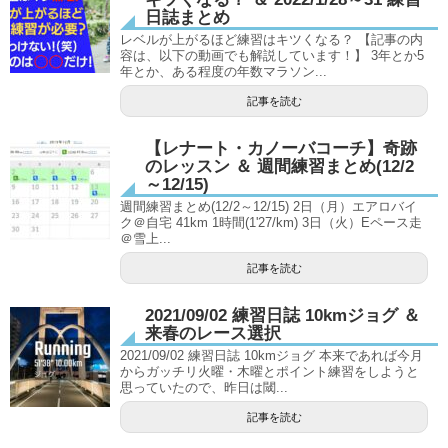
日誌まとめ
レベルが上がるほど練習はキツくなる？ 【記事の内
容は、以下の動画でも解説しています！】 3年とか5
年とか、ある程度の年数マラソン...
記事を読む
【レナート・カノーバコーチ】奇跡
のレッスン ＆ 週間練習まとめ(12/2
～12/15)
週間練習まとめ(12/2～12/15) 2日（月）エアロバイ
ク＠自宅 41km 1時間(1'27/km) 3日（火）Eペース走
＠雪上...
記事を読む
2021/09/02 練習日誌 10kmジョグ ＆
来春のレース選択
2021/09/02 練習日誌 10kmジョグ 本来であれば今月
からガッチリ火曜・木曜とポイント練習をしようと
思っていたので、昨日は閾...
記事を読む