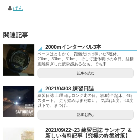
げん
関連記事
2000mインターバル3本
ペースはともかく、距離だけは稼いだ3連休。
20km、30km、31km。 そして連休明けの今日。結構
距離稼ぎした疲労感あるなぁ。でも来...
記事を読む
2021/04/03 練習日誌
練習日誌 土曜日はロング走の日。朝3時半起床、4時
スタート。 走り始めはまだ暗い。 気温は5度。-10度
以下で、まつげ...
記事を読む
2021/09/22~23 練習日誌 ランオフ ＆
新しい有料記事【究極の終盤対策】