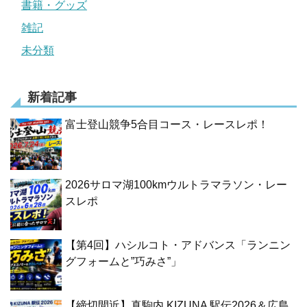
書籍・グッズ
雑記
未分類
新着記事
富士登山競争5合目コース・レースレポ！
2026サロマ湖100kmウルトラマラソン・レー
スレポ
【第4回】ハシルコト・アドバンス「ランニン
グフォームと”巧みさ”」
【締切間近】真駒内 KIZUNA 駅伝2026＆広島