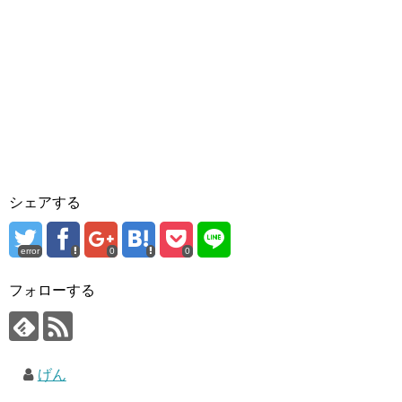
シェアする
error
0
0
フォローする
げん