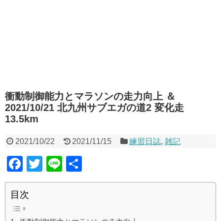
衝動制御能力とマラソンの走力向上 ＆
2021/10/21 北九州サブエガの道2 変化走
13.5km
2021/10/22
2021/11/15
練習日誌
,
雑記
F
T
Li
共
a
wi
n
有
c
tt
e
目次
e
er