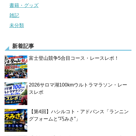
書籍・グッズ
雑記
未分類
新着記事
富士登山競争5合目コース・レースレポ！
2026サロマ湖100kmウルトラマラソン・レー
スレポ
【第4回】ハシルコト・アドバンス「ランニン
グフォームと”巧みさ”」