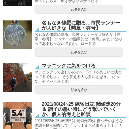
降っておらず。風はかなり強かったけ...
記事を読む
名もなき修羅に贈る…市民ランナー
が大好きな【勲章・称号】
名もなき修羅に贈る、市民ランナーが大好きな【勲
章・称号】 ランナーの勲章的な「称号」みたいなの
ってあるじゃないですか。 ロードで...
記事を読む
マラニックに気をつけろ
マラニックって楽しいのか？ 「そりゃ楽しいに決ま
ってるでしょ」 そう答える人も多いと思う。 だっ
て、ゼィハァ速く走...
記事を読む
2021/08/24~25 練習日誌 閾値走20分
＆ 調子の悪い時にどう繋いでいく
か、個人的考えと雑談
2021/08/24~25 練習日誌 閾値走20分 夏バテのような
体調不良が回復して 「よし！また頑張ろう！！」 と