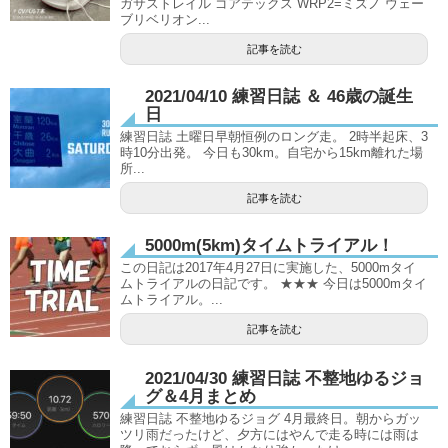
ガサストレイル ゴアテックス WRP2=ミズノ ウェー
ブリベリオン...
記事を読む
2021/04/10 練習日誌 ＆ 46歳の誕生
日
練習日誌 土曜日早朝恒例のロング走。 2時半起床、3
時10分出発。 今日も30km。自宅から15km離れた場
所...
記事を読む
5000m(5km)タイムトライアル！
この日記は2017年4月27日に実施した、5000mタイ
ムトライアルの日記です。 ★★★ 今日は5000mタイ
ムトライアル。...
記事を読む
2021/04/30 練習日誌 不整地ゆるジョ
グ＆4月まとめ
練習日誌 不整地ゆるジョグ 4月最終日。朝からガッ
ツリ雨だったけど、夕方にはやんで走る時には雨は