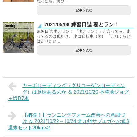
思ったら、再び...
記事を読む
2021/05/08 練習日誌 妻とラン！
練習日誌 妻とラン！ 「妻とラン！」と言っても、走
ってるのは私だけ。 妻は自転車（笑） 「これくらい
は走りたい...
記事を読む
カーボローディング（グリコーゲンローディン
グ）は意味あるのか ＆ 2021/10/20 不整地ジョグ
＋坂D7本
【納得！】ランニングフォーム改善への意識づ
け ＆ 2021/10/22～10/24 北九州サブエガへの道3
週末セット20km×2