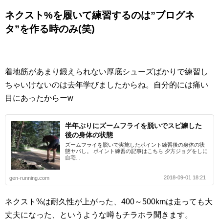
ネクスト%を履いて練習するのは”ブログネ
タ”を作る時のみ(笑)
着地筋があまり鍛えられない厚底シューズばかりで練習し
ちゃいけないのは去年学びましたからね。自分的には痛い
目にあったからーw
半年ぶりにズームフライを脱いでスピ練した
後の身体の状態
ズームフライを脱いで実施したポイント練習後の身体の状
態ヤバし。 ポイント練習の記事はこちら 夕方ジョグをしに
自宅...
2018-09-01 18:21
gen-running.com
ネクスト%は耐久性が上がった、400～500kmは走っても大
丈夫になった、というような噂もチラホラ聞きます。