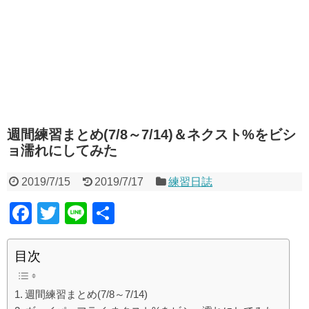
週間練習まとめ(7/8～7/14)＆ネクスト%をビシ
ョ濡れにしてみた
2019/7/15
2019/7/17
練習日誌
F
T
Li
共
a
wi
n
有
c
tt
e
目次
e
er
週間練習まとめ(7/8～7/14)
b