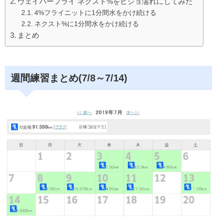
ヴェイパーフライ ネクスト%をビショ濡れにしてみた
o
4%フライニットに1分間水をかけ続ける
o
ネクスト%に1分間水をかけ続ける
まとめ
k
週間練習まとめ(7/8～7/14)