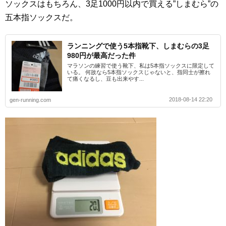
ソックスはもちろん、3足1000円以内で買える”しまむら”の
五本指ソックスだ。
ランニングで使う5本指靴下、しまむらの3足
980円が最高だった件
マラソンの練習で使う靴下、私は5本指ソックスに限定して
いる。 何故なら5本指ソックスじゃないと、指同士が擦れ
て痛くなるし、豆も出来やす...
2018-08-14 22:20
gen-running.com