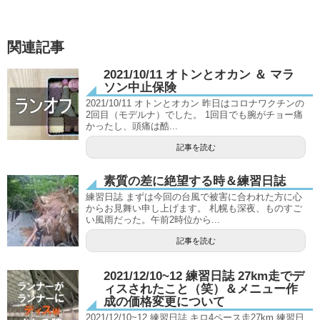
関連記事
2021/10/11 オトンとオカン ＆ マラ
ソン中止保険
2021/10/11 オトンとオカン 昨日はコロナワクチンの
2回目（モデルナ）でした。 1回目でも腕がチョー痛
かったし、頭痛は酷...
記事を読む
素質の差に絶望する時＆練習日誌
練習日誌 まずは今回の台風で被害に合われた方に心
からお見舞い申し上げます。 札幌も深夜、ものすご
い風雨だった。午前2時位から...
記事を読む
2021/12/10~12 練習日誌 27km走でデ
ィスされたこと（笑）＆メニュー作
成の価格変更について
2021/12/10~12 練習日誌 キロ4ペース走27km 練習日