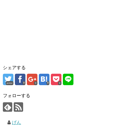
シェアする
error
0
0
フォローする
げん