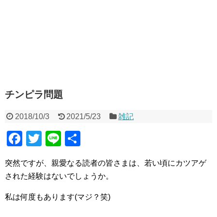
チンピラ問題
2018/10/3
2021/5/23
雑記
F
T
Li
共
a
wi
n
有
突然ですが、親愛なる読者の皆さまは、若い頃にカツアゲ
c
tt
e
された経験はないでしょうか。
e
er
b
私は何度もあります(マジ？笑)
o