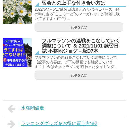
習会との上手な付き合い方は
2022/6/7～6/17練習日誌まとめ いつもEペース下限
の時に走る"こころーど"のマーガレットが綺麗に咲
いてますよ～(*^^*) ...
記事を読む
フルマラソンの連戦をこなしていく
調整について ＆ 2021/11/01 練習日
誌 不整地ジョグ＋坂D7本
フルマラソンの連戦をこなしていく調整について
【記事の内容は、以下の動画でも解説していま
す！】 今は金沢マラソンが終わったタイミング...
記事を読む
水曜閾値走
ランニンググッズをお得に買う方法2