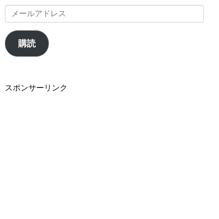
メ
ー
ル
購読
ア
ド
レ
スポンサーリンク
ス