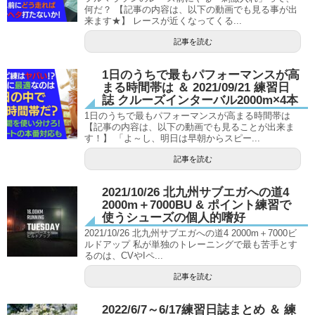
何だ？ 【記事の内容は、以下の動画でも見る事が出
来ます★】 レースが近くなってくる...
記事を読む
1日のうちで最もパフォーマンスが高
まる時間帯は ＆ 2021/09/21 練習日
誌 クルーズインターバル2000m×4本
1日のうちで最もパフォーマンスが高まる時間帯は
【記事の内容は、以下の動画でも見ることが出来ま
す！】 「よ～し、明日は早朝からスピー...
記事を読む
2021/10/26 北九州サブエガへの道4
2000m＋7000BU & ポイント練習で
使うシューズの個人的嗜好
2021/10/26 北九州サブエガへの道4 2000m＋7000ビ
ルドアップ 私が単独のトレーニングで最も苦手とす
るのは、CVやIペ...
記事を読む
2022/6/7～6/17練習日誌まとめ ＆ 練