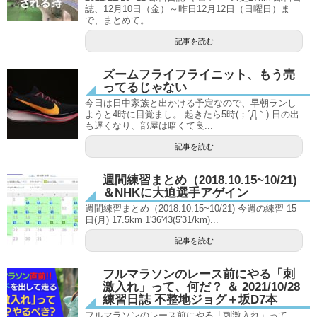
誌、12月10日（金）～昨日12月12日（日曜日）ま
で、まとめて。...
記事を読む
ズームフライフライニット、もう売
ってるじゃない
今日は日中家族と出かける予定なので、早朝ランし
ようと4時に目覚まし。 起きたら5時(；´Д｀) 日の出
も遅くなり、部屋は暗くて良...
記事を読む
週間練習まとめ（2018.10.15~10/21)
＆NHKに大迫選手アゲイン
週間練習まとめ（2018.10.15~10/21) 今週の練習 15
日(月) 17.5km 1'36'43(5'31/km)...
記事を読む
フルマラソンのレース前にやる「刺
激入れ」って、何だ？ ＆ 2021/10/28
練習日誌 不整地ジョグ＋坂D7本
フルマラソンのレース前にやる「刺激入れ」って、