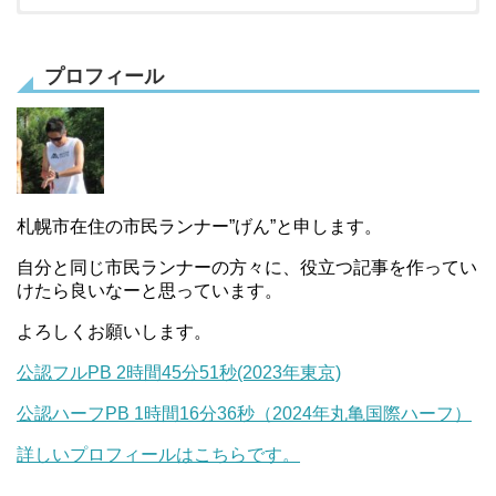
まだデータがありません。
まだデータがありません。
プロフィール
札幌市在住の市民ランナー”げん”と申します。
自分と同じ市民ランナーの方々に、役立つ記事を作ってい
けたら良いなーと思っています。
よろしくお願いします。
公認フルPB 2時間45分51秒(2023年東京)
公認ハーフPB 1時間16分36秒（2024年丸亀国際ハーフ）
詳しいプロフィールはこちらです。