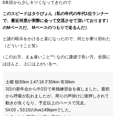
6本目から少しキツくなってきたので
このスピードはタケぴょん（私の年代の年代1位ランナー
で、最近何度か実際に会って交流させて頂いております）
のMペースだ、 Mペースのつもりで走るんだ）
と謎の暗示をかけると楽になったので、何とか乗り切れた
（どういうこと笑）
↓このお方。まぁ速いこと^^; なのに謙虚で良い方。全国に
はほんと、上には上がいるー。
土曜 朝30km 1:47:18 3’35/km 等36km
3日の新年会から中2日で単独練習会を催しました。最初
から呼吸が乱れましたが、周りの声掛けに後押しされて
動きが良くなり、予定以上のペースで完走。
54:03→53:15のAve149bpmでした。