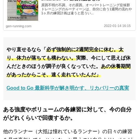
原因不明の不調、その原因。オーバートレーニング症候群
トレーニングのルーティーンは、自分に合う1週間の流れや
1ヶ月の練習計画は違うと思うい...
2022-01-14 16:15
gen-running.com
やり直せるなら「
必ず強制的に2週間完全に休む。太
り、体力が落ちても構わない。
実際、今にして思えば休
んだときのほうが調子が良くなっていた。
あの休養期間
があったからこそ、速く走れていたんだ」
Good to Go 最新科学が解き明かす、リカバリーの真実
ある強度やボリュームの各練習に対して、今の自分
がどれくらいで回復するか。
他のランナー（大抵は憧れているランナー）の日々の練習