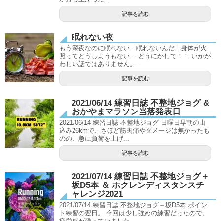
記事を読む
眠れない夜
もう深夜なのに眠れない…眠れないんだ…身体が火
照ってどうしようもない… どうにかして！！ いかが
わしい話ではありません。...
記事を読む
2021/06/14 練習日誌 不整地ジョグ &
おかやまマラソン当落発表日
2021/06/14 練習日誌 不整地ジョグ 日曜日早朝の山
込み26kmで、さほど筋肉痛やダメージは無かったも
のの、急に負荷を上げ...
記事を読む
2021/07/14 練習日誌 不整地ジョグ＋
坂D5本 ＆ ホクレンディスタンスチ
ャレンジ2021
2021/07/14 練習日誌 不整地ジョグ＋坂D5本 ポイン
ト練習の翌日。 今回は少し強めの練習だったので、
疲労感が残っていました...