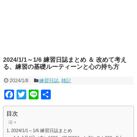
2024/1/1～1/6 練習日誌まとめ ＆ 改めて考え
る、練習の基礎ルーティーンと心の持ち方
2024/1/8
練習日誌
,
雑記
F
T
Li
共
a
wi
n
有
c
tt
e
目次
e
er
2024/1/1～1/6 練習日誌まとめ
b