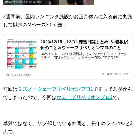
2週間前、屋内ランニング施設がお正月休みに入る前に実施
して以来のMペース30km走。
2023/12/15～12/31 練習日誌まとめ ＆ 箱根駅
伝のこと＆ウェーブリベリオンプロのこと
2023/12/15～12/31 練習日誌まとめ SF=ナイキ ストリーク
フライ RP3＝アシックス ターサーRP3 PT GORE...
2024-01-05 12:23
gen-running.com
前回は
ミズノ・ウェーブリベリオンプロ1
で走って爪が死ん
でしまったので、今回は
ウェーブリベリオンプロ2
で。
単独ではなく、サブ40している仲間と、長年のライバルと3
人で。