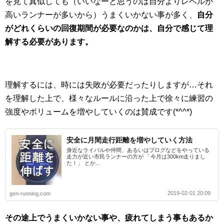
を見て真似しても（いいなーと思うのは自分よりレベルが
高いランナーが多いから）うまくいかない事が多く、
自分
がどれくらいの回復期間が必要なのかは、自分で感じて理
解する必要があります。
理解するには、時には失敗が必要だったりしますが…それ
を理解した上で、様々なルールに沿った上で徐々に練習の
強度やボリュームを増やしていくのは賛成です(*^^*)
安全に月間走行距離を増やしていく方法
身近なライバルや仲間、あるいはブログなどをやっている
走力が近い市民ランナーの方が 「今月は300km走りまし
た！」 とか...
2019-02-01 20:09
gen-running.com
その途上でうまくいかない事や、疲れてしまう事もあるか