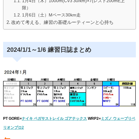
1月4日（木）1000m(CV3’30/km)×7(レスト200mE上
o
限）
o
1月6日（土）Mペース30km走
改めて考える、練習の基礎ルーティーンと心持ち
k
2024/1/1～1/6 練習日誌まとめ
PT GORE=
ナイキ ペガサストレイル ゴアテックス
WRP2=
ミズノ ウェーブリベ
リオンプロ2