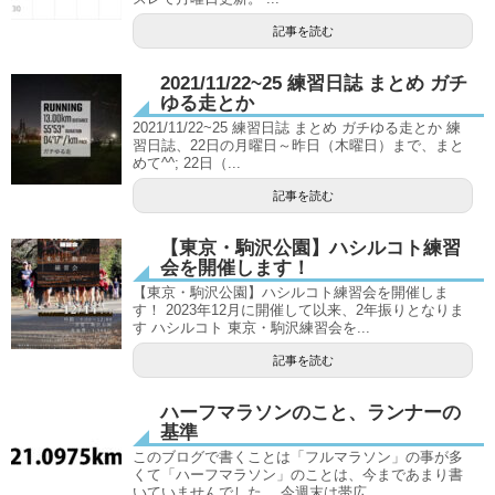
記事を読む
2021/11/22~25 練習日誌 まとめ ガチ
ゆる走とか
2021/11/22~25 練習日誌 まとめ ガチゆる走とか 練
習日誌、22日の月曜日～昨日（木曜日）まで、まと
めて^^; 22日（...
記事を読む
【東京・駒沢公園】ハシルコト練習
会を開催します！
【東京・駒沢公園】ハシルコト練習会を開催しま
す！ 2023年12月に開催して以来、2年振りとなりま
す ハシルコト 東京・駒沢練習会を...
記事を読む
ハーフマラソンのこと、ランナーの
基準
このブログで書くことは「フルマラソン」の事が多
くて「ハーフマラソン」のことは、今まであまり書
いていませんでした。 今週末は帯広...