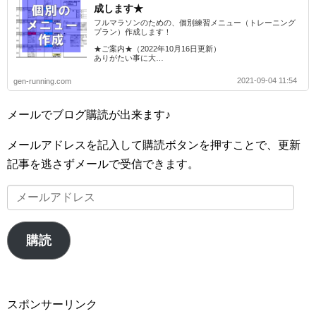
成します★
フルマラソンのための、個別練習メニュー（トレーニング
プラン）作成します！
★ご案内★（2022年10月16日更新）
ありがたい事に大…
2021-09-04 11:54
gen-running.com
メールでブログ購読が出来ます♪
メールアドレスを記入して購読ボタンを押すことで、更新
記事を逃さずメールで受信できます。
メ
ー
ル
購読
ア
ド
レ
スポンサーリンク
ス