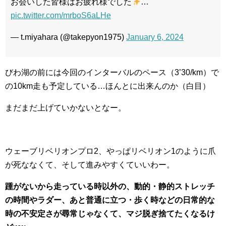
お会いした皆様はお疲れ様でした
…
pic.twitter.com/mrboS6aLHe
— t.miyahara (@takepyon1975)
January 6, 2024
びわ湖の前には今回のインターバルのペース（3’30/km）で
の10km走も予定している…ほんとに出来んのか（白目）
まだまだ上げていかないとなー。
ウェーブリベリオンプロ2、やっぱリベリオン1のように爪
が死ななくて、そして進みやすくていいわー。
踵がないから走っている時以外の、動的・静的ストレッチ
の時間やラダー、あと普通に立つ・歩く時などの日常的な
時の不安定さが尋常じゃなくて、マジ脱ぎ捨てたくなるけ