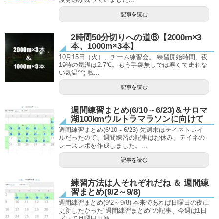
記事を読む
2時間50分切りへの道⑧【2000m×3
本、1000m×3本】
10月15日（火）、チーム練習会。 練習開始時間、夜
19時の気温は2.7℃。もう手袋無しでは寒くて走れな
い気温^^; 私...
記事を読む
週間練習まとめ(6/10～6/23)＆サロマ
湖100kmウルトラマラソンに向けて
週間練習まとめ(6/10～6/23) 先週末はテイネトレイ
ルだったので、週間練習の記事はお休み。テイネの
レースレポを作成しました。...
記事を読む
練習方法は人それぞれだね ＆ 週間練
習まとめ(9/2～9/8)
週間練習まとめ(9/2～9/8) 本来であれば日曜日の夜に
更新したかった"週間練習まとめ"の記事、今週は1日
ズレて月曜日更新。 ...