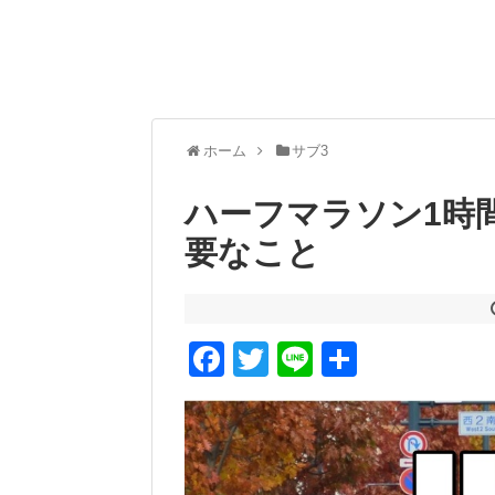
ホーム
サブ3
ハーフマラソン1時間
要なこと
F
T
Li
共
a
wi
n
有
c
tt
e
e
er