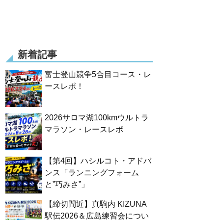
新着記事
富士登山競争5合目コース・レ
ースレポ！
2026サロマ湖100kmウルトラ
マラソン・レースレポ
【第4回】ハシルコト・アドバ
ンス「ランニングフォーム
と”巧みさ”」
【締切間近】真駒内 KIZUNA
駅伝2026＆広島練習会につい