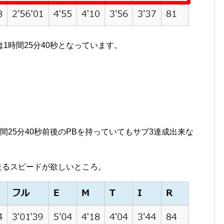
1時間25分40秒となっています。
間25分40秒前後のPBを持っていてもサブ3達成出来な
で走るスピードが欲しいところ。