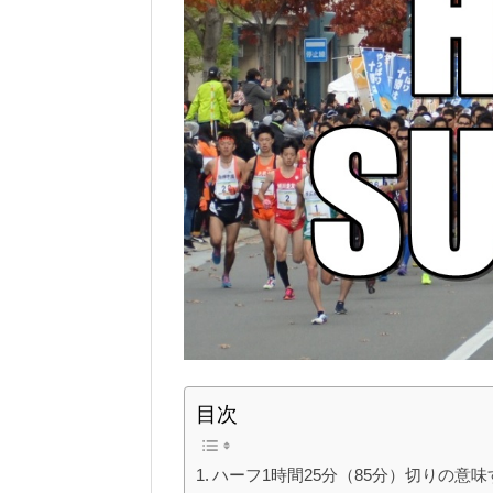
b
o
o
k
目次
ハーフ1時間25分（85分）切りの意