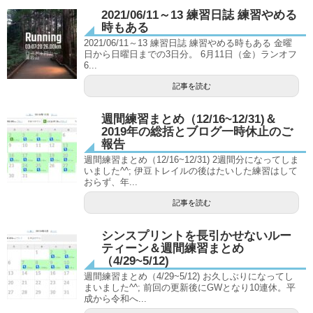
2021/06/11～13 練習日誌 練習やめる
時もある
2021/06/11～13 練習日誌 練習やめる時もある 金曜
日から日曜日までの3日分。 6月11日（金）ランオフ
6...
記事を読む
週間練習まとめ（12/16~12/31)＆
2019年の総括とブログ一時休止のご
報告
週間練習まとめ（12/16~12/31) 2週間分になってしま
いました^^; 伊豆トレイルの後はたいした練習はして
おらず、年...
記事を読む
シンスプリントを長引かせないルー
ティーン＆週間練習まとめ
（4/29~5/12)
週間練習まとめ（4/29~5/12) お久しぶりになってし
まいました^^; 前回の更新後にGWとなり10連休。平
成から令和へ...