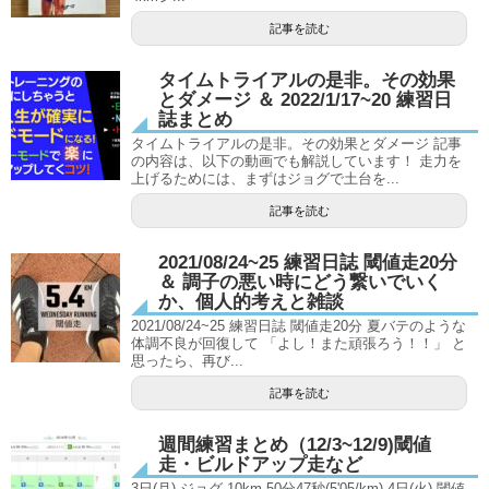
記事を読む
タイムトライアルの是非。その効果
とダメージ ＆ 2022/1/17~20 練習日
誌まとめ
タイムトライアルの是非。その効果とダメージ 記事
の内容は、以下の動画でも解説しています！ 走力を
上げるためには、まずはジョグで土台を...
記事を読む
2021/08/24~25 練習日誌 閾値走20分
＆ 調子の悪い時にどう繋いでいく
か、個人的考えと雑談
2021/08/24~25 練習日誌 閾値走20分 夏バテのような
体調不良が回復して 「よし！また頑張ろう！！」 と
思ったら、再び...
記事を読む
週間練習まとめ（12/3~12/9)閾値
走・ビルドアップ走など
3日(月) ジョグ 10km 50分47秒(5'05/km) 4日(火) 閾値