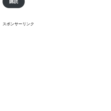
購読
ア
ド
レ
スポンサーリンク
ス