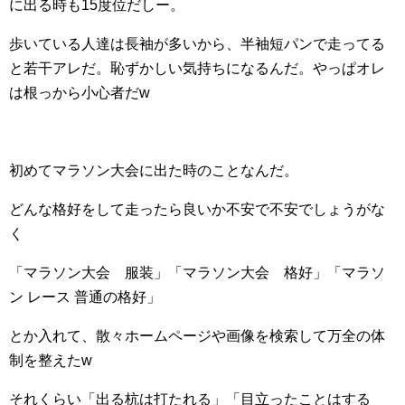
に出る時も15度位だしー。
o
歩いている人達は長袖が多いから、半袖短パンで走ってる
k
と若干アレだ。恥ずかしい気持ちになるんだ。やっぱオレ
は根っから小心者だw
初めてマラソン大会に出た時のことなんだ。
どんな格好をして走ったら良いか不安で不安でしょうがな
く
「マラソン大会 服装」「マラソン大会 格好」「マラソ
ン レース 普通の格好」
とか入れて、散々ホームページや画像を検索して万全の体
制を整えたw
それくらい「出る杭は打たれる」「目立ったことはする