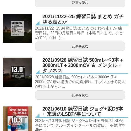
記事を読む
2021/11/22~25 練習日誌 まとめ ガチ
ゆる走とか
2021/11/22~25 練習日誌 まとめ ガチゆる走とか 練
習日誌、22日の月曜日～昨日（木曜日）まで、まと
めて^^; 22日（...
記事を読む
2021/09/28 練習日誌 500mレペ3本＋
3000mLT＋2000mCV ＆ メンタル・
タフネス
2021/09/28 練習日誌 500mレペ3本＋3000mLT＋
2000mCV 暗い場所での写真撮影、手ブレさせて花火
が打ち上がった...
記事を読む
2021/06/10 練習日誌 ジョグ+坂D5本
+ 来週のLSD記事について
2021/06/10 練習日誌 ジョグ+坂D5本+ 来週のLSD記
事について クルーズインターバルの翌日。 不整地で
4kmジ...