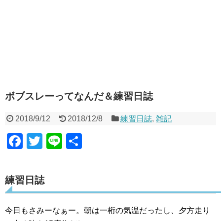
ボブスレーってなんだ＆練習日誌
2018/9/12
2018/12/8
練習日誌
,
雑記
F
T
Li
共
a
wi
n
有
c
tt
e
練習日誌
e
er
b
今日もさみーなぁー。朝は一桁の気温だったし、夕方走り
o