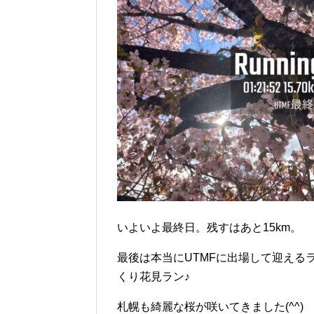
o
o
k
いよいよ最終日。残すはあと15km。
最後は本当にUTMFに出場して迎える
くり花見ラン♪
札幌も綺麗な桜が咲いてきました(^^)