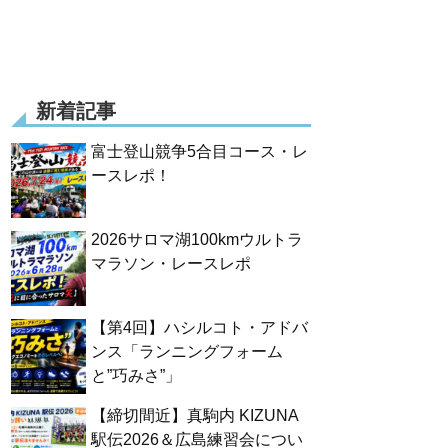
新着記事
富士登山競争5合目コース・レ
ースレポ！
2026サロマ湖100kmウルトラ
マラソン・レースレポ
【第4回】ハシルコト・アドバ
ンス「ランニングフォーム
と”巧みさ”」
【締切間近】真駒内 KIZUNA
駅伝2026＆広島練習会につい