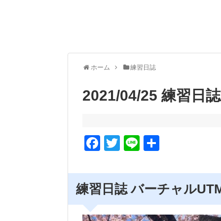
ホーム
練習日誌
2021/04/25 練
F
T
Li
共
a
wi
n
有
c
tt
e
練習日誌 バーチャルUT
e
er
b