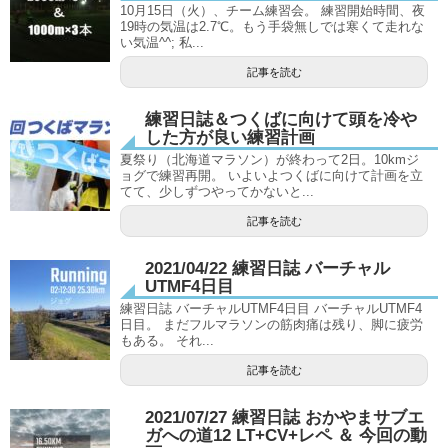
10月15日（火）、チーム練習会。 練習開始時間、夜
19時の気温は2.7℃。もう手袋無しでは寒くて走れな
い気温^^; 私...
記事を読む
練習日誌＆つくばに向けて頭を冷や
した方が良い練習計画
夏祭り（北海道マラソン）が終わって2日。10kmジ
ョグで練習再開。 いよいよつくばに向けて計画を立
てて、少しずつやってかないと...
記事を読む
2021/04/22 練習日誌 バーチャル
UTMF4日目
練習日誌 バーチャルUTMF4日目 バーチャルUTMF4
日目。 まだフルマラソンの筋肉痛は残り、脚に疲労
もある。 それ...
記事を読む
2021/07/27 練習日誌 おかやまサブエ
ガへの道12 LT+CV+レペ ＆ 今回の動