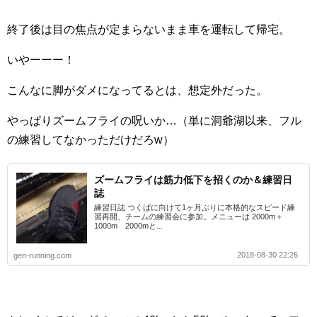
終了後は目の焦点が定まらないまま車を運転して帰宅。
いやーーー！
こんなに脚がダメになってるとは、想定外だった。
やっぱりズームフライの呪いか…（単に洞爺湖以来、フル
の練習してなかっただけだろw）
ズームフライは筋力低下を招くのか＆練習日
誌
練習日誌 つくばに向けて1ヶ月ぶりに本格的なスピード練
習再開、チームの練習会に参加。メニューは 2000m＋
1000m 2000mと...
2018-08-30 22:26
gen-running.com