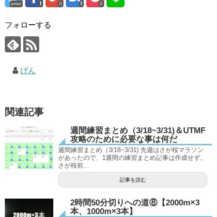
error
0
0
フォローする
げん
関連記事
週間練習まとめ（3/18~3/31)＆UTMF
攻略のために必要な事は何だ
週間練習まとめ（3/18~3/31) 先週はさが桜マラソン
があったので、1週間の練習まとめ記事は作成せず。
さが桜前...
記事を読む
2時間50分切りへの道⑧【2000m×3
本、1000m×3本】