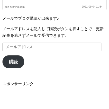
2021-09-04 11:54
gen-running.com
メールでブログ購読が出来ます♪
メールアドレスを記入して購読ボタンを押すことで、更新
記事を逃さずメールで受信できます。
メ
ー
ル
購読
ア
ド
レ
スポンサーリンク
ス