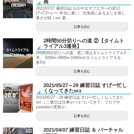
画
2021/07/27 練習日誌 おかやまサブエガへの道12
LT+CV+レペ 本当に暑い。北海道にあるまじき蒸し
暑さが続くorz 暑...
記事を読む
2時間50分切りへの道 ②【タイムト
ライアル3連発】
2時間50分切りへの道、第二弾はタイムトライアル3
本。 5000m-3000m-1000mのタイムトライアルを、
各5分...
記事を読む
2021/05/27～29 練習日誌 すげー忙し
くなってきたorz
2021/05/27～29 練習日誌 すげー忙しくなってきた
orz ここ数日は仕事がバタついてきて、ブログや
youtubeの更新が...
記事を読む
2021/04/07 練習日誌 ＆ バーチャル