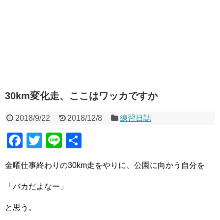
30km変化走、ここはワッカですか
2018/9/22
2018/12/8
練習日誌
F
T
Li
共
a
wi
n
有
金曜仕事終わりの30km走をやりに、公園に向かう自分を
c
tt
e
e
er
「バカだよなー」
b
と思う。
o