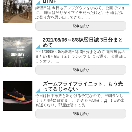
UTMF
練習日誌 今日もアップダウンを求めて、公園でジョ
グ。 昨日は登りがイマイチだったけど、今日はだい
ぶ登り方を思い出してきた。 ...
記事を読む
2021/08/06～8/8練習日誌 3日分まと
めて
2021/08/06～8/8練習日誌 3日分まとめて 週末練習の
まとめ 8月6日（金）ランオフ いつも通り、金曜日は
ランオフ。 ...
記事を読む
ズームフライフライニット、もう売
ってるじゃない
今日は日中家族と出かける予定なので、早朝ランし
ようと4時に目覚まし。 起きたら5時(；´Д｀) 日の出
も遅くなり、部屋は暗くて良...
記事を読む