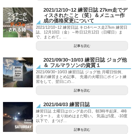
2021/12/10~12 練習日誌 27km走でデ
ィスされたこと（笑）＆メニュー作
成の価格変更について
2021/12/10~12 練習日誌 キロ4ペース走27km 練習日
誌、12月10日（金）～昨日12月12日（日曜日）ま
で、まとめて。...
記事を読む
2021/09/30~10/03 練習日誌 ジョグ他
＆ フルマラソンの資質１
2021/09/30~10/03 練習日誌 ジョグ他 月曜日恒例、
週末の練習まとめ記事。 先週の火曜日にポイント練
習をして、翌日にの...
記事を読む
2021/04/03 練習日誌
練習日誌 土曜日はロング走の日。朝3時半起床、4時
スタート。 走り始めはまだ暗い。 気温は5度。-10度
以下で、まつげ...
記事を読む