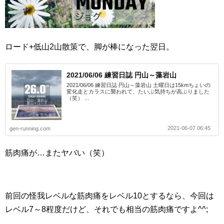
ロード+低山2山散策で、脚が棒になった翌日。
2021/06/06 練習日誌 円山～藻岩山
2021/06/06 練習日誌 円山～藻岩山 土曜日は15kmちょいの
変化走とカラスに襲われて、たいぶ気持ちが高ぶりました
（笑） ...
2021-06-07 06:45
gen-running.com
筋肉痛が…またヤバい（笑）
前回の怪我レベルな筋肉痛をレベル10とするなら、今回は
レベル7～8程度だけど、それでも相当の筋肉痛ですよ^^;