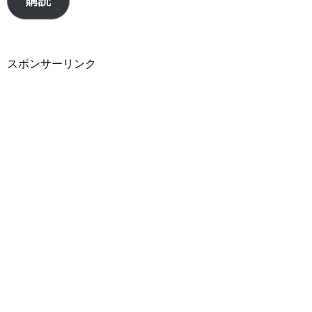
購読
ア
ド
レ
スポンサーリンク
ス