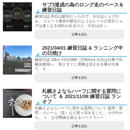
サブ3達成の為のロング走のペース＆
練習日誌
練習日誌 昨日は駅伝だったので、今日はジョグの
み。 スピード練習や駅伝のようなレースの翌日ジョ
グは速くなる傾向があるけど、今日はゆっ...
記事を読む
2021/04/01 練習日誌 & ランニング中
の日焼け
練習日誌 10km 51分04秒（5'06/km) 今日は仕事で札
幌法務局へ。 割とすぐに用事は済ませる事が出来
て、そ...
記事を読む
札幌さよならハーフに関する質問に
ついて ＆ 2021/11/08 練習日誌 ラン
オフ
札幌さよならハーフに関する質問について 疑問・質
問・クレーム（笑）など様々頂きました。 その中か
ら。 １．なぜ閾値を超えるペースでハー...
記事を読む