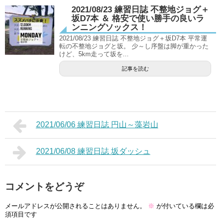
2021/08/23 練習日誌 不整地ジョグ＋
坂D7本 ＆ 格安で使い勝手の良いラ
ンニングソックス！
2021/08/23 練習日誌 不整地ジョグ＋坂D7本 平常運
転の不整地ジョグと坂。 少～し序盤は脚が重かった
けど、5km走って坂を...
記事を読む
2021/06/06 練習日誌 円山～藻岩山
2021/06/08 練習日誌 坂ダッシュ
コメントをどうぞ
メールアドレスが公開されることはありません。
※
が付いている欄は必
須項目です