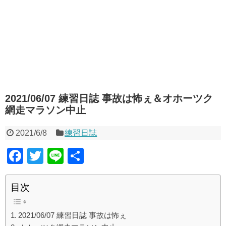
2021/06/07 練習日誌 事故は怖ぇ＆オホーツク
網走マラソン中止
2021/6/8
練習日誌
F
T
Li
共
a
wi
n
有
c
tt
e
目次
e
er
2021/06/07 練習日誌 事故は怖ぇ
b