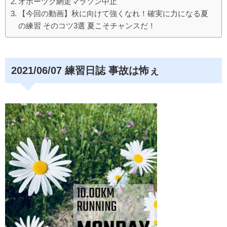
オホーツク網走マラソン中止
o
【今回の動画】秋に向けて強くなれ！確実に力になる夏
o
の練習 そのコツ3選 夏こそチャンスだ！
k
2021/06/07 練習日誌 事故は怖ぇ