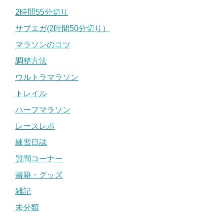
2時間55分切り
サブエガ(2時間50分切り）
マラソンのコツ
調整方法
ウルトラマラソン
トレイル
ハーフマラソン
レースレポ
練習日誌
質問コーナー
書籍・グッズ
雑記
未分類