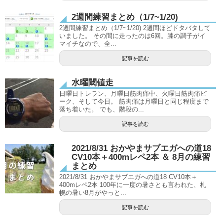
2週間練習まとめ（1/7~1/20)
2週間練習まとめ（1/7~1/20) 2週間ほどドタバタして
いました。 その間に走ったのは6回。膝の調子がイ
マイチなので、全...
記事を読む
水曜閾値走
日曜日トレラン、月曜日筋肉痛中、火曜日筋肉痛ピ
ーク、そして今日。 筋肉痛は月曜日と同じ程度まで
落ち着いた。 でも、階段の...
記事を読む
2021/8/31 おかやまサブエガへの道18
CV10本＋400mレペ2本 ＆ 8月の練習
まとめ
2021/8/31 おかやまサブエガへの道18 CV10本＋
400mレペ2本 100年に一度の暑さとも言われた、札
幌の暑い8月がやっと...
記事を読む