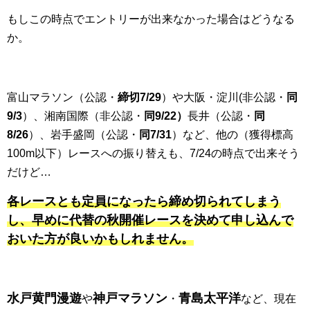
もしこの時点でエントリーが出来なかった場合はどうなる
か。
富山マラソン（公認・
締切7/29
）や大阪・淀川(非公認・
同
9/3
）、湘南国際（非公認・
同9/22）
長井（公認・
同
8/26
）、岩手盛岡（公認・
同7/31
）など、他の（獲得標高
100m以下）レースへの振り替えも、7/24の時点で出来そう
だけど…
各レースとも定員になったら締め切られてしまう
し、早めに代替の秋開催レースを決めて申し込んで
おいた方が良いかもしれません。
水戸黄門漫遊
神戸マラソン
青島太平洋
や
・
など、現在