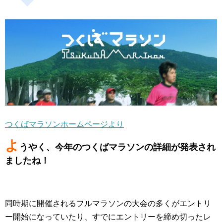
o
o
k
つくばマラソンホームページより
よ
うやく、今年のつくばマラソンの詳細が発表され
ましたね！
同時期に開催されるフルマラソンの大会の多くがエントリ
ー開始になっていたり、すでにエントリーを締め切ったレ