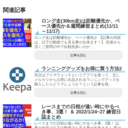
関連記事
ロング走(30km走)は距離優先か、ペ
ース優先か＆週間練習まとめ(11/11
～11/17)
ロング走は距離優先か、ペース優先か 【記事の内容
は、以下の動画でも見る事が出来ます！】 読者から
頂くご質問の中で比較的多いのが ...
記事を読む
ランニンググッズをお得に買う方法2
先日はフリマウォッチというアプリを使って、主に
メルカリからお得に出品されるランニンググッズを
購入したらどうでしょうか？という記事を投...
記事を読む
レースまでの日程が遠い時にやるべ
き事、3選！ ＆ 2022/1/24~27 練習日
誌まとめ
レースまでの日程が遠い時にやるべき事、3選！ 記
事の内容は以下の動画でも見る事が出来ます！ 再び