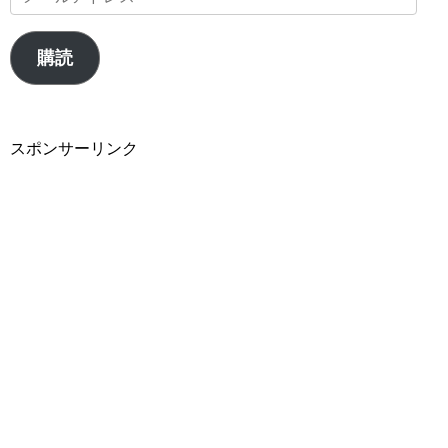
ー
ル
購読
ア
ド
レ
スポンサーリンク
ス