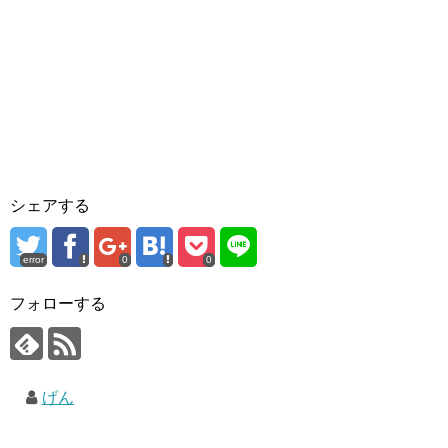
シェアする
error
0
0
フォローする
げん