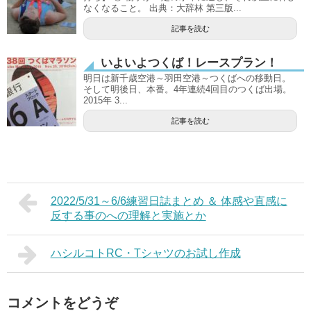
なくなること。 出典：大辞林 第三版...
記事を読む
いよいよつくば！レースプラン！
明日は新千歳空港～羽田空港～つくばへの移動日。
そして明後日、本番。4年連続4回目のつくば出場。
2015年 3...
記事を読む
2022/5/31～6/6練習日誌まとめ ＆ 体感や直感に
反する事のへの理解と実施とか
ハシルコトRC・Tシャツのお試し作成
コメントをどうぞ