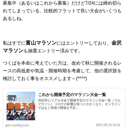
募集中（あるいはこれから募集）だけど7/24には締め切ら
れてしまっている、比較的フラットで良い大会がいくつも
あるしね。
富山マラソン
金沢
私はすでに
にはエントリーしており、
マラソン
も抽選エントリー済みです。
つくばを本命に考えていた方は、改めて秋に開催されるレ
ースの高低差や気温・開催時期を考慮して、他の選択肢を
検討しておく事をオススメします～(*^^*)
これから開催予定のマラソン大会一覧
2022年にリアル大会で開催予定のマラソン大会一覧（フル
マラソン） コロナの影響が徐々に小さくなり、オンライン
ではなく現地で開催を予定...
2021-05-16 16:01
gen-running.com