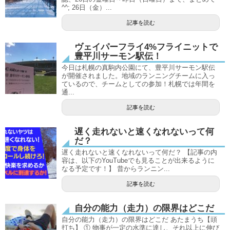
^^; 26日（金）...
記事を読む
ヴェイパーフライ4%フライニットで
豊平川サーモン駅伝！
今日は札幌の真駒内公園にて、豊平川サーモン駅伝
が開催されました。地域のランニングチームに入っ
ているので、チームとしての参加！札幌では年間を
通...
記事を読む
遅く走れないと速くなれないって何
だ？
遅く走れないと速くなれないって何だ？ 【記事の内
容は、以下のYouTubeでも見ることが出来るように
なる予定です！】 昔からランニン...
記事を読む
自分の能力（走力）の限界はどこだ
自分の能力（走力）の限界はどこだ あたまうち【頭
打ち】 ① 物事が一定の水準に達し、それ以上に伸び