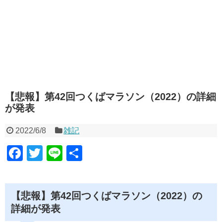
【悲報】第42回つくばマラソン（2022）の詳細
が発表
2022/6/8
雑記
F
T
Li
共
a
wi
n
有
c
tt
e
【悲報】第42回つくばマラソン（2022）の
e
er
詳細が発表
b