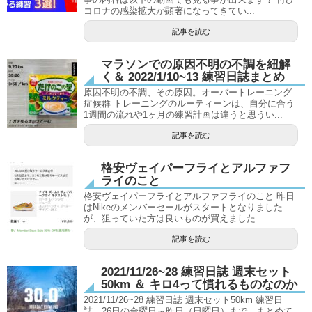
コロナの感染拡大が顕著になってきてい...
記事を読む
マラソンでの原因不明の不調を紐解
く＆ 2022/1/10~13 練習日誌まとめ
原因不明の不調、その原因。オーバートレーニング
症候群 トレーニングのルーティーンは、自分に合う
1週間の流れや1ヶ月の練習計画は違うと思うい...
記事を読む
格安ヴェイパーフライとアルファフ
ライのこと
格安ヴェイパーフライとアルファフライのこと 昨日
はNikeのメンバーセールがスタートとなりました
が、狙っていた方は良いものが買えました...
記事を読む
2021/11/26~28 練習日誌 週末セット
50km ＆ キロ4って慣れるものなのか
2021/11/26~28 練習日誌 週末セット50km 練習日
誌、26日の金曜日～昨日（日曜日）まで、まとめて