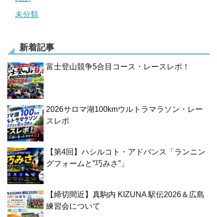
未分類
新着記事
富士登山競争5合目コース・レースレポ！
2026サロマ湖100kmウルトラマラソン・レー
スレポ
【第4回】ハシルコト・アドバンス「ランニン
グフォームと”巧みさ”」
【締切間近】真駒内 KIZUNA 駅伝2026＆広島
練習会について