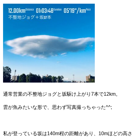
o
o
k
通常営業の不整地ジョグと坂駆け上がり7本で12km。
雲が魚みたいな形で、思わず写真撮っちゃった^^;
私が登っている坂は140m程の距離があり、10mほどの高さ