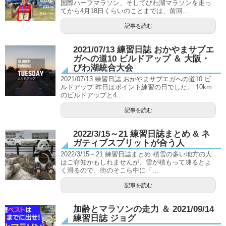
国際ハーフマラソン、そしてびわ湖マラソンを走っ
てから4月18日くらいのことまでは、前回...
記事を読む
2021/07/13 練習日誌 おかやまサブエ
ガへの道10 ビルドアップ ＆ 大阪・
びわ湖統合大会
2021/07/13 練習日誌 おかやまサブエガへの道10 ビ
ルドアップ 昨日はポイント練習の日でした。 10km
のビルドアップと4...
記事を読む
2022/3/15～21 練習日誌まとめ & ネ
ガティブスプリットが合う人
2022/3/15～21 練習日誌まとめ 積雪の多い地方の人
はご存知かもしれませんが、雪が積もって凍るとよ
く滑るので、街のそこら中に「...
記事を読む
加齢とマラソンの走力 ＆ 2021/09/14
練習日誌 ジョグ