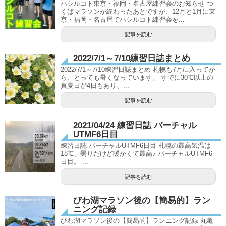
ハシルコト東京・福岡・名古屋練習会のお知らせ つ
くばマラソンが終わったあとですが、12月と1月に東
京・福岡・名古屋でハシルコト練習会を...
記事を読む
2022/7/1～7/10練習日誌まとめ
2022/7/1～7/10練習日誌まとめ 札幌も7月に入ってか
ら、とっても暑くなっています。 すでに30℃以上の
真夏日が4日もあり、...
記事を読む
2021/04/24 練習日誌 バーチャル
UTMF6日目
練習日誌 バーチャルUTMF6日目 札幌の最高気温は
18℃、曇りだけど暖かくて最高♪ バーチャルUTMF6
日目。 ...
記事を読む
びわ湖マラソン後の【簡易的】ラン
ニング記録
びわ湖マラソン後の【簡易的】ランニング記録 丸亀