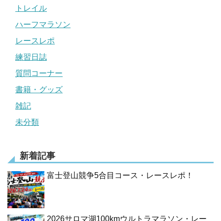
トレイル
ハーフマラソン
レースレポ
練習日誌
質問コーナー
書籍・グッズ
雑記
未分類
新着記事
富士登山競争5合目コース・レースレポ！
2026サロマ湖100kmウルトラマラソン・レー