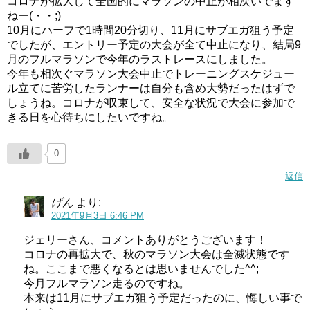
コロナが拡大して全国的にマラソンの中止が相次いでます
ねー(・・;)
10月にハーフで1時間20分切り、11月にサブエガ狙う予定
でしたが、エントリー予定の大会が全て中止になり、結局9
月のフルマラソンで今年のラストレースにしました。
今年も相次ぐマラソン大会中止でトレーニングスケジュー
ル立てに苦労したランナーは自分も含め大勢だったはずで
しょうね。コロナが収束して、安全な状況で大会に参加で
きる日を心待ちにしたいですね。
0
返信
げん
より:
2021年9月3日 6:46 PM
ジェリーさん、コメントありがとうございます！
コロナの再拡大で、秋のマラソン大会は全滅状態です
ね。ここまで悪くなるとは思いませんでした^^;
今月フルマラソン走るのですね。
本来は11月にサブエガ狙う予定だったのに、悔しい事で