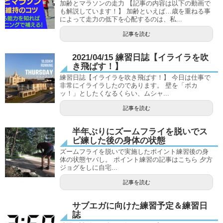
加齢とマラソンの走力 【記事の内容は以下の動画で
も解説しています！】 加齢といえば…歳を重ねる事
によって走力の低下を心配するのは、私...
記事を読む
2021/04/15 練習日誌【イライラを吹
き飛ばす！】
練習日誌【イライラを吹き飛ばす！】 今日は仕事で
非常にイライラしたのであります。 壁を「ボカ
ッ！」としたくなるくらい、ムシャ...
記事を読む
半年ぶりにズームフライを脱いでス
ピ練した後の身体の状態
ズームフライを脱いで実施したポイント練習後の身
体の状態ヤバし。 ポイント練習の記事はこちら 夕方
ジョグをしに自宅...
記事を読む
サブエガに向けた練習予定＆練習日
誌