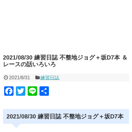
2021/08/30 練習日誌 不整地ジョグ＋坂D7本 ＆
レースの話いろいろ
2021/8/31
練習日誌
F
T
Li
共
a
wi
n
有
c
tt
e
2021/08/30 練習日誌 不整地ジョグ＋坂D7本
e
er
b