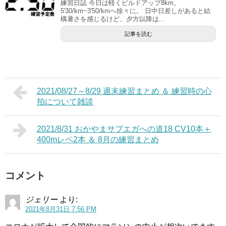
練習日誌 今日は軽くビルドアップ8km。
5'30/km~3'50/kmへ徐々に。 日中日差しがあると結
構暑さを感じるけど、夕方以降は...
記事を読む
2021/08/27～8/29 週末練習まとめ ＆ 練習時の心
拍について雑談
2021/8/31 おかやまサブエガへの道18 CV10本＋
400mレペ2本 ＆ 8月の練習まとめ
コメント
ジェリー
より:
2021年8月31日 7:56 PM