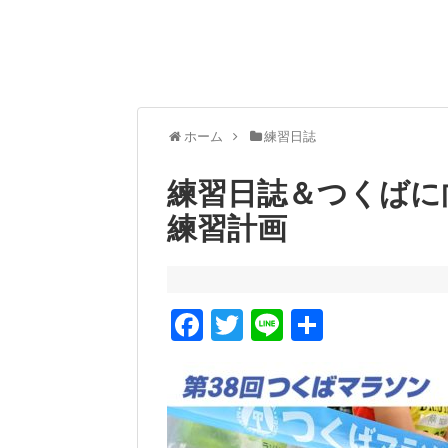
ホーム
練習日誌
練習日誌＆つくばに
練習計画
F
T
Li
共
a
wi
n
有
c
tt
e
e
er