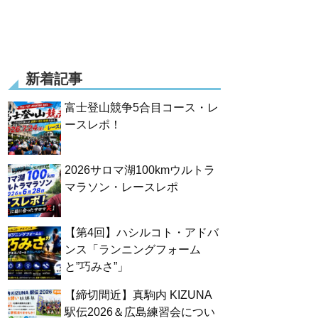
新着記事
富士登山競争5合目コース・レ
ースレポ！
2026サロマ湖100kmウルトラ
マラソン・レースレポ
【第4回】ハシルコト・アドバ
ンス「ランニングフォーム
と”巧みさ”」
【締切間近】真駒内 KIZUNA
駅伝2026＆広島練習会につい