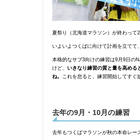
b
o
o
k
夏祭り（北海道マラソン）が終わって2
いよいよつくばに向けて計画を立てて
本格的なサブ3向けの練習は9月9日の
けど、
いきなり練習の質と量を高める
ね。
これを怠ると、練習開始してすぐ故
去年の9月・10月の練習
去年もつくばマラソンが秋の本命レー