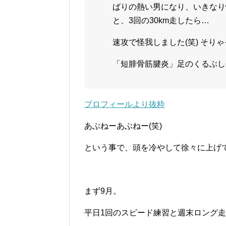
ばりの熱い男になり、いきなり情
と、3回の30km走したら…
速攻で怪我しました(笑) そり
「短腓骨筋腱炎」足のくるぶし
プロフィールより抜粋
あぶねーあぶねー(笑)
という事で、頭を冷やして徐々に上げ
まず9月。
平日1回のスピード練習と週末ロング