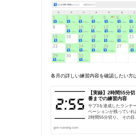
各月の詳しい練習内容を確認したい方
【実録】2時間55分
番までの練習内容
サブ3を達成したランナ
ベーションが残っていれば
2時間55分切り。 その目..
gen-running.com