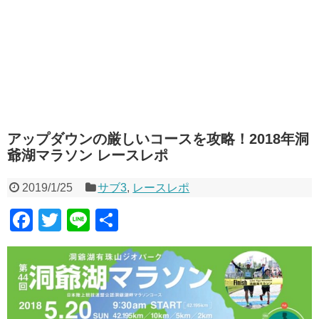
アップダウンの厳しいコースを攻略！2018年洞
爺湖マラソン レースレポ
2019/1/25
サブ3
,
レースレポ
F
T
Li
共
a
wi
n
有
c
tt
e
e
er
b