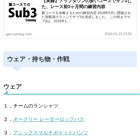
【実録】アップダウンの多いコースでサブ3し
た、レース前3ヶ月間の練習内容
難コースを攻略するための練習内容 2018年5月に開催され
た洞爺湖マラソンでサブ3を達成しました。 この時までサ
ブ3は、2016年1...
2019-01-24 23:59
gen-running.com
ウェア・持ち物・作戦
ウェア
１，チームのランシャツ
２，
オークリー レーダーロックパス
３，
アシックスマルチポケットパンツ