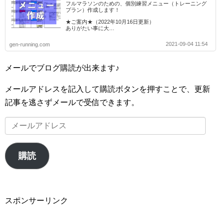
フルマラソンのための、個別練習メニュー（トレーニング
プラン）作成します！
★ご案内★（2022年10月16日更新）
ありがたい事に大…
2021-09-04 11:54
gen-running.com
メールでブログ購読が出来ます♪
メールアドレスを記入して購読ボタンを押すことで、更新
記事を逃さずメールで受信できます。
メ
ー
ル
購読
ア
ド
レ
スポンサーリンク
ス