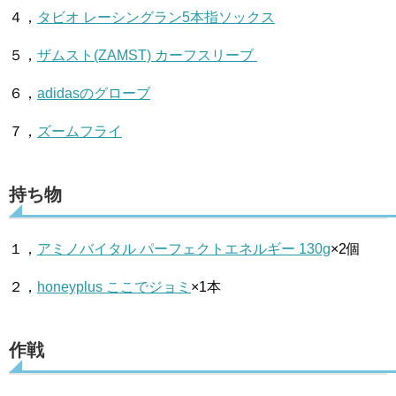
４，
タビオ レーシングラン5本指ソックス
５，
ザムスト(ZAMST) カーフスリーブ
６，
adidasのグローブ
７，
ズームフライ
持ち物
１，
アミノバイタル パーフェクトエネルギー 130g
×2個
２，
honeyplus ここでジョミ
×1本
作戦