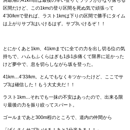
洞爺湖の41km目は最後の辛い登りでラップがかなり落ちる
区間だけど、この1kmの登り区間を死ぬ気で頑張って
4’30/kmで登れば、ラスト1kmは下りの区間で勝手にタイム
は上がりサブ3はいけるはず。サブ3いけるぞ！！
とにかくあと1km、41kmまでに全ての力を出し切る位の気
持ちで、ハムもふくらはぎも1歩1歩痛くて限界に近かった
けど夢中で、息を切らしながら坂を登った。
41km…4’33/km。とんでもなくキツかったけど、ここでサ
ブ3は確信した！もう大丈夫だ！！
ラスト1km…それでも一抹の不安はあったので、出来る限
り最後の力を振り絞ってスパート。
ゴールまであと300m程のところで、道内の仲間から
「げんさんサブ3いける！あと1分半ある！！」