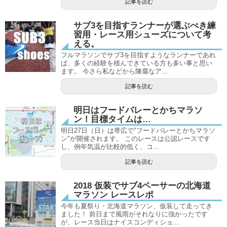
記事を読む
サブ3を目指すランナーが選ぶべき練
習用・レース用シューズについて考
える。
フルマラソンでサブ3を目指すようなランナーであれ
ば、多くの経験を積んできている方も多い事と思い
ます。 今さら私などから陳腐なア...
記事を読む
明日はフードバレーとかちマラソ
ン！目標タイムは…
明日27日（日）は帯広で"フードバレーとかちマラソ
ン"が開催されます。 このレースは公認レースです
し、例年気温が比較的低く、コ...
記事を読む
2018 仮装でサブ4ペーサーの北海道
マラソン レースレポ
今年も夏祭り・北海道マラソン、仮装して走ってき
ました！ 前日まで風雨がそれなりに強かったです
が、レース当日はナイスコンディショ...