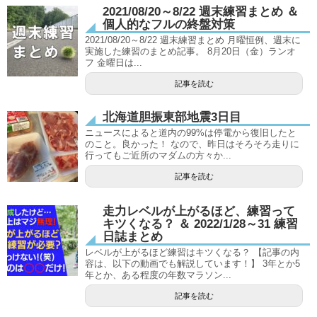
2021/08/20～8/22 週末練習まとめ ＆
個人的なフルの終盤対策
2021/08/20～8/22 週末練習まとめ 月曜恒例、週末に
実施した練習のまとめ記事。 8月20日（金）ランオ
フ 金曜日は...
記事を読む
北海道胆振東部地震3日目
ニュースによると道内の99%は停電から復旧したと
のこと。良かった！ なので、昨日はそろそろ走りに
行ってもご近所のマダムの方々か...
記事を読む
走力レベルが上がるほど、練習って
キツくなる？ ＆ 2022/1/28～31 練習
日誌まとめ
レベルが上がるほど練習はキツくなる？ 【記事の内
容は、以下の動画でも解説しています！】 3年とか5
年とか、ある程度の年数マラソン...
記事を読む