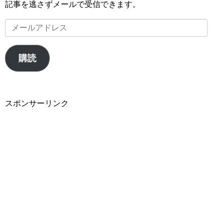
記事を逃さずメールで受信できます。
メ
ー
ル
購読
ア
ド
レ
スポンサーリンク
ス