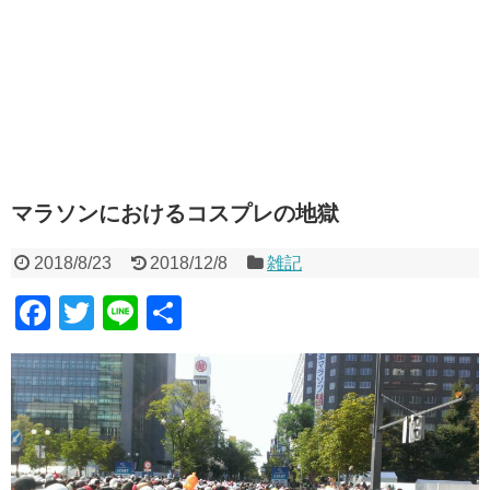
マラソンにおけるコスプレの地獄
2018/8/23
2018/12/8
雑記
F
T
Li
共
a
wi
n
有
c
tt
e
e
er
b
o