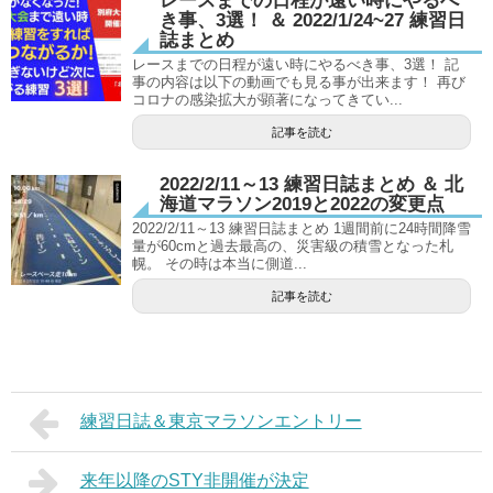
レースまでの日程が遠い時にやるべ
き事、3選！ ＆ 2022/1/24~27 練習日
誌まとめ
レースまでの日程が遠い時にやるべき事、3選！ 記
事の内容は以下の動画でも見る事が出来ます！ 再び
コロナの感染拡大が顕著になってきてい...
記事を読む
2022/2/11～13 練習日誌まとめ ＆ 北
海道マラソン2019と2022の変更点
2022/2/11～13 練習日誌まとめ 1週間前に24時間降雪
量が60cmと過去最高の、災害級の積雪となった札
幌。 その時は本当に側道...
記事を読む
練習日誌＆東京マラソンエントリー
来年以降のSTY非開催が決定