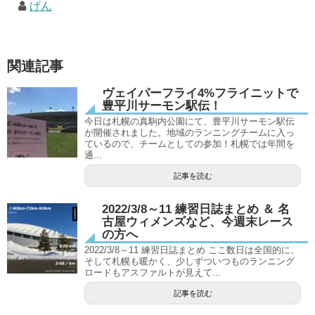
げん
関連記事
ヴェイパーフライ4%フライニットで
豊平川サーモン駅伝！
今日は札幌の真駒内公園にて、豊平川サーモン駅伝
が開催されました。地域のランニングチームに入っ
ているので、チームとしての参加！札幌では年間を
通...
記事を読む
2022/3/8～11 練習日誌まとめ ＆ 名
古屋ウィメンズなど、今週末レース
の方へ
2022/3/8～11 練習日誌まとめ ここ数日は全国的に、
そして札幌も暖かく、少しずついつものランニング
ロードもアスファルトが見えて...
記事を読む