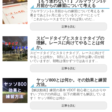
【もう迷わない！】フルマラソン1ヶ
月前からの練習について考える
フルマラソン1ヶ月前からの練習について考える 本
番まであと1ヶ月に迫っているランナーにとって
「これからレースまでどうすれば良いのだ...
記事を読む
スピードタイプとスタミナタイプの
理解。レースに向けてやることは何
か。
スピードタイプとスタミナタイプ。レースに向けて
やることは何か。 9月に入っても日中は暑い日が続
いていますが、朝晩は僅かずつではあります...
記事を読む
ヤッソ800とは何か。その効果と練習
方法。
【解説動画】練習の基本 VDOT 初心者にもわかりや
すい ブログの内容は、以下の動画でも解説していま
す！ ヤッソ800とは何か ...
記事を読む