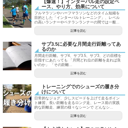
【爆速！】インターバル走の設定ペ
ース、やり方、効果について
フルマラソンやハーフマラソンなどのタイム短縮を
目的とした「インターバルトレーニング」、レベル
の高いランナーやベテランランナーの間では一般...
記事を読む
サブ3.5に必要な月間走行距離ってあ
るのか
月間走行距離。サブ4、サブ3.5、サブ3、どの目標を
目指すにあたっても 「月間どれ位の距離を走れば良
いのか」 「その距離...
記事を読む
トレーニングでのシューズの履き分
けについて
日常的なジョグ、少しスピードを上げて走るポイン
ト練習、長い距離を走るロング走、レース前の実践
的な距離走、練習の様々なシーンで どんなシ...
記事を読む