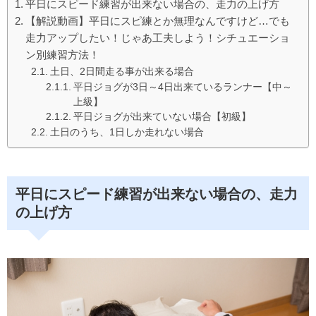
平日にスピード練習が出来ない場合の、走力の上げ方
b
【解説動画】平日にスピ練とか無理なんですけど…でも
o
走力アップしたい！じゃあ工夫しよう！シチュエーショ
o
ン別練習方法！
土日、2日間走る事が出来る場合
k
平日ジョグが3日～4日出来ているランナー【中～
上級】
平日ジョグが出来ていない場合【初級】
土日のうち、1日しか走れない場合
平日にスピード練習が出来ない場合の、走力
の上げ方