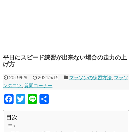
平日にスピード練習が出来ない場合の走力の上
げ方
2019/6/9
2021/5/15
マラソンの練習方法
,
マラソ
ンのコツ
,
質問コーナー
F
T
Li
共
a
wi
n
有
c
tt
e
目次
e
er