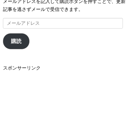
メールアドレスを記入して購読ボタンを押すことで、更新
記事を逃さずメールで受信できます。
メ
ー
ル
購読
ア
ド
レ
スポンサーリンク
ス