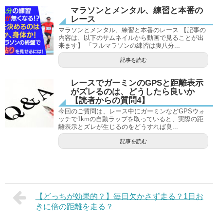
マラソンとメンタル、練習と本番の
レース
マラソンとメンタル、練習と本番のレース 【記事の
内容は、以下のサムネイルから動画で見ることが出
来ます】 「フルマラソンの練習は腹八分...
記事を読む
レースでガーミンのGPSと距離表示
がズレるのは、どうしたら良いか
【読者からの質問4】
今回のご質問は、レース中にガーミンなどGPSウォ
ッチで1kmの自動ラップを取っていると、実際の距
離表示とズレが生じるのをどうすれば良...
記事を読む
【どっちが効果的？】毎日欠かさず走る？1日お
きに倍の距離を走る？