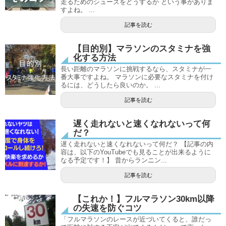
走るためのシューズをどうするか という事がありま
すよね。 ...
記事を読む
【目的別】マラソンのスタミナを強
化する方法
長い距離のマラソンに挑戦するなら、スタミナが一
番大事ですよね。 マラソンに必要なスタミナを付け
るには、どうしたら良いのか。 ...
記事を読む
遅く走れないと速くなれないって何
だ？
遅く走れないと速くなれないって何だ？ 【記事の内
容は、以下のYouTubeでも見ることが出来るように
なる予定です！】 昔からランニン...
記事を読む
【これか！】フルマラソン30km以降
の失速を防ぐコツ
「フルマラソンのレースが近づいてくると、誰だっ