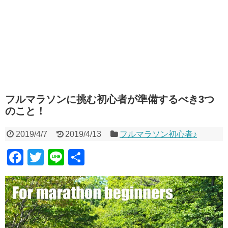
フルマラソンに挑む初心者が準備するべき3つ
のこと！
2019/4/7
2019/4/13
フルマラソン初心者♪
F
T
Li
共
a
wi
n
有
c
tt
e
e
er
b