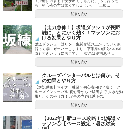
て距離に対する不安が出てくるんだ」 って言った
ら、初心者の方は驚くでしょうか。 「上級...
記事を読む
【走力急伸！】坂道ダッシュが長距
離に、とにかく効く！マラソンにお
ける効果とやり方
坂道ダッシュ、登りを一生懸命駆け上がっていく練
習って凄くゼーハーしますし、下半身の筋肉への刺
激も大きいように感じて、 「効果は結構あり...
記事を読む
クルーズインターバルとは何か。そ
の効果とやり方
【解説動画】マイナー練習？初心者向け？違う！ク
ルーズインターバル 初心者から上級者まで 大きな効
果と、そのやり方！ 記事の内容は以下の...
記事を読む
【2022年】新コース攻略！北海道マ
ラソン①【ペース設定・暑さ対策
編】