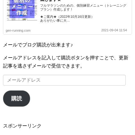
フルマラソンのための、個別練習メニュー（トレーニング
プラン）作成します！
★ご案内★（2022年10月16日更新）
ありがたい事に大…
2021-09-04 11:54
gen-running.com
メールでブログ購読が出来ます♪
メールアドレスを記入して購読ボタンを押すことで、更新
記事を逃さずメールで受信できます。
メ
ー
ル
購読
ア
ド
レ
スポンサーリンク
ス