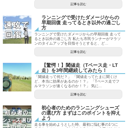
記事を読む
ランニングで受けたダメージからの
早期回復 走ってるとき以外の過ごし
方
ランニングで受けたダメージからの早期回復 走って
るとき以外の過ごし方 私たち市民ランナーがマラソ
ンのタイムアップを目指そうとすると、ど...
記事を読む
【驚愕！】閾値走（Tペース走・LT
走）を3年間継続してみたら！
「閾値走って何だ？」 「閾値走ってたまに聞くけ
ど、本当に効果があるのか！？」 「Tペース走でフ
ルマラソンが速くなるのか！？」 気に...
記事を読む
初心者のためのランニングシューズ
の選び方 まずはこのポイントを抑え
よう
走る事を始めようとした時、最初に悩む事の1つに